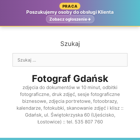
Przejdź
PRACA
do
Poszukujemy osoby do obsługi Klienta
treści
Zobacz ogłoszenie
Szukaj
Szukaj:
Fotograf Gdańsk
zdjęcia do dokumentów w 10 minut, odbitki
fotograficzne, druk zdjęć, sesje fotograficzne
biznesowe, zdjęcia portretowe, fotoobrazy,
kalendarze, fotokubki, skanowanie zdjęć i klisz ::
Gdańsk, ul. Świętokrzyska 60 (Ujeścisko,
Łostowice) :: tel. 535 807 760