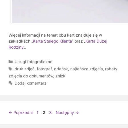
Więcej informacji na temat obu kart znajduje się w
zakładkach „
Karta Stałego Klienta
” oraz „
Karta Dużej
Rodziny
„.
Kategorie
Usługi fotograficzne
Tagi
druk zdjęć
,
fotograf
,
gdańsk
,
najtańsze zdjęcia
,
rabaty
,
zdjęcia do dokumentów
,
zniżki
Dodaj komentarz
Page
Page
Page
←
Poprzedni
1
2
3
Następny
→