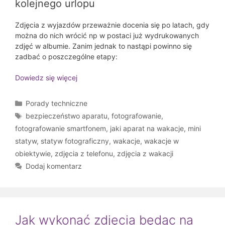
kolejnego urlopu
Zdjęcia z wyjazdów przeważnie docenia się po latach, gdy
można do nich wrócić np w postaci już wydrukowanych
zdjęć w albumie. Zanim jednak to nastąpi powinno się
zadbać o poszczególne etapy:
Dowiedz się więcej
Kategorie
Porady techniczne
Tagi
bezpieczeństwo aparatu
,
fotografowanie
,
fotografowanie smartfonem
,
jaki aparat na wakacje
,
mini
statyw
,
statyw fotograficzny
,
wakacje
,
wakacje w
obiektywie
,
zdjęcia z telefonu
,
zdjęcia z wakacji
Dodaj komentarz
Jak wykonać zdjęcia będąc na