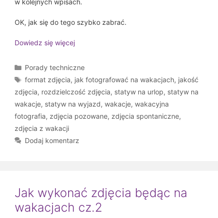
w kolejnych wpisach.
OK, jak się do tego szybko zabrać.
Dowiedz się więcej
Kategorie
Porady techniczne
Tagi
format zdjęcia
,
jak fotografować na wakacjach
,
jakość
zdjęcia
,
rozdzielczość zdjęcia
,
statyw na urlop
,
statyw na
wakacje
,
statyw na wyjazd
,
wakacje
,
wakacyjna
fotografia
,
zdjęcia pozowane
,
zdjęcia spontaniczne
,
zdjęcia z wakacji
Dodaj komentarz
Jak wykonać zdjęcia będąc na
wakacjach cz.2