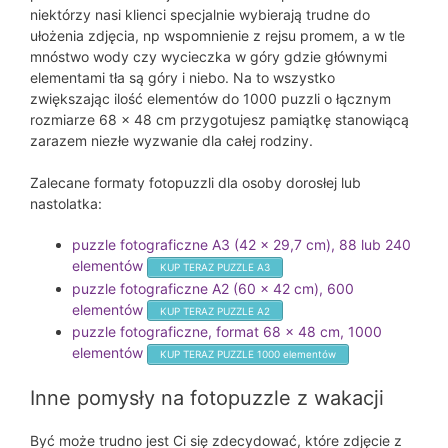
niektórzy nasi klienci specjalnie wybierają trudne do
ułożenia zdjęcia, np wspomnienie z rejsu promem, a w tle
mnóstwo wody czy wycieczka w góry gdzie głównymi
elementami tła są góry i niebo. Na to wszystko
zwiększając ilość elementów do 1000 puzzli o łącznym
rozmiarze 68 x 48 cm przygotujesz pamiątkę stanowiącą
zarazem niezłe wyzwanie dla całej rodziny.
Zalecane formaty fotopuzzli dla osoby dorosłej lub
nastolatka:
puzzle fotograficzne A3 (42 x 29,7 cm), 88 lub 240
elementów
KUP TERAZ PUZZLE A3
puzzle fotograficzne A2 (60 x 42 cm), 600
elementów
KUP TERAZ PUZZLE A2
puzzle fotograficzne, format 68 x 48 cm, 1000
elementów
KUP TERAZ PUZZLE 1000 elementów
Inne pomysły na fotopuzzle z wakacji
Być może trudno jest Ci się zdecydować, które zdjęcie z