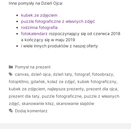
Inne pomysły na Dzień Ojca:
kubek ze zdjęciem
puzzle fotograficzne z własnych zdjęć
rodzinna fotografia
fotokalendarz
rozpoczynający się od czerwca 2018
a kończący się w maju 2019
i wiele innych produktów z naszej oferty
Kategorie
Pomysł na prezent
Tagi
canvas
,
dzień ojca
,
dzień taty
,
fotograf
,
fotoobrazy
,
fotopłótno
,
gdańsk
,
kolaż ze zdjęć
,
kubek fotograficzny
,
kubek ze zdjęciem
,
najlepsze prezenty
,
prezent dla ojca
,
prezent dla taty
,
puzzle fotograficzne
,
puzzle z własnych
zdjęć
,
skanowanie klisz
,
skanowanie slajdów
Dodaj komentarz