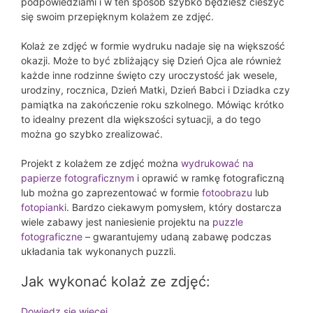
podpowiedziami i w ten sposób szybko będziesz cieszyć
się swoim przepięknym kolażem ze zdjęć.
Kolaż ze zdjęć w formie wydruku nadaje się na większość
okazji. Może to być zbliżający się Dzień Ojca ale również
każde inne rodzinne święto czy uroczystość jak wesele,
urodziny, rocznica, Dzień Matki, Dzień Babci i Dziadka czy
pamiątka na zakończenie roku szkolnego. Mówiąc krótko
to idealny prezent dla większości sytuacji, a do tego
można go szybko zrealizować.
Projekt z kolażem ze zdjęć można
wydrukować na
papierze fotograficznym
i oprawić w ramkę fotograficzną
lub można go zaprezentować w formie
fotoobrazu
lub
fotopianki
. Bardzo ciekawym pomysłem, który dostarcza
wiele zabawy jest naniesienie projektu na
puzzle
fotograficzne
– gwarantujemy udaną zabawę podczas
układania tak wykonanych puzzli.
Jak wykonać kolaż ze zdjęć:
Dowiedz się więcej