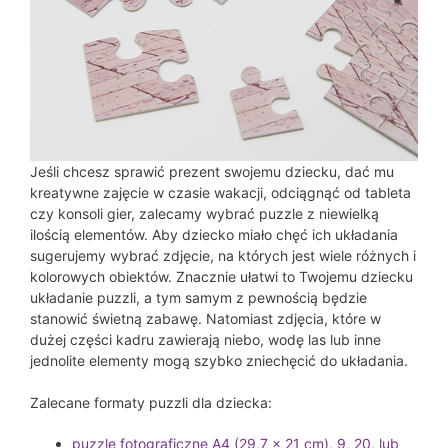
Jeśli chcesz sprawić prezent swojemu dziecku, dać mu
kreatywne zajęcie w czasie wakacji, odciągnąć od tableta
czy konsoli gier, zalecamy wybrać puzzle z niewielką
ilością elementów. Aby dziecko miało chęć ich układania
sugerujemy wybrać zdjęcie, na których jest wiele różnych i
kolorowych obiektów. Znacznie ułatwi to Twojemu dziecku
układanie puzzli, a tym samym z pewnością będzie
stanowić świetną zabawę. Natomiast zdjęcia, które w
dużej części kadru zawierają niebo, wodę las lub inne
jednolite elementy mogą szybko zniechęcić do układania.
Zalecane formaty puzzli dla dziecka:
puzzle fotograficzne A4 (29,7 x 21 cm), 9, 20, lub