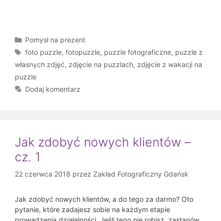
Kategorie
Pomysł na prezent
Tagi
foto puzzle
,
fotopuzzle
,
puzzle fotograficzne
,
puzzle z
własnych zdjęć
,
zdjęcie na puzzlach
,
zdjęcie z wakacji na
puzzle
Dodaj komentarz
Jak zdobyć nowych klientów –
cz. 1
22 czerwca 2018
przez
Zakład Fotograficzny Gdańsk
Jak zdobyć nowych klientów, a do tego za darmo? Oto
pytanie, które zadajesz sobie na każdym etapie
prowadzenia działalności. Jeśli tego nie robisz, zastanów