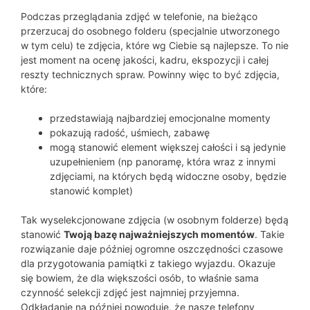
Podczas przeglądania zdjęć w telefonie, na bieżąco
przerzucaj do osobnego folderu (specjalnie utworzonego
w tym celu) te zdjęcia, które wg Ciebie są najlepsze. To nie
jest moment na ocenę jakości, kadru, ekspozycji i całej
reszty technicznych spraw. Powinny więc to być zdjęcia,
które:
przedstawiają najbardziej emocjonalne momenty
pokazują radość, uśmiech, zabawę
mogą stanowić element większej całości i są jedynie
uzupełnieniem (np panoramę, która wraz z innymi
zdjęciami, na których będą widoczne osoby, będzie
stanowić komplet)
Tak wyselekcjonowane zdjęcia (w osobnym folderze) będą
stanowić
Twoją bazę najważniejszych momentów
. Takie
rozwiązanie daje później ogromne oszczędności czasowe
dla przygotowania pamiątki z takiego wyjazdu. Okazuje
się bowiem, że dla większości osób, to właśnie sama
czynność selekcji zdjęć jest najmniej przyjemna.
Odkładanie na później powoduje, że nasze telefony