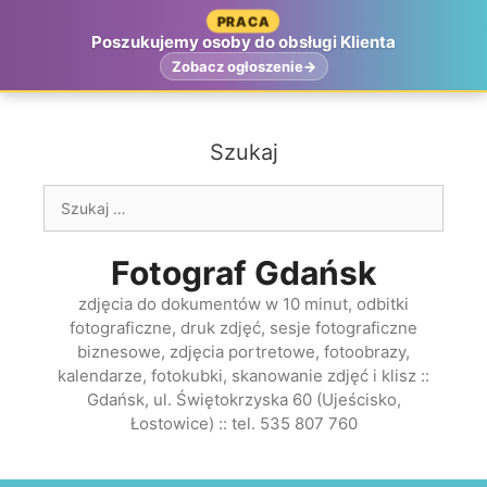
Przejdź
PRACA
do
Poszukujemy osoby do obsługi Klienta
treści
Zobacz ogłoszenie
Szukaj
Szukaj:
Fotograf Gdańsk
zdjęcia do dokumentów w 10 minut, odbitki
fotograficzne, druk zdjęć, sesje fotograficzne
biznesowe, zdjęcia portretowe, fotoobrazy,
kalendarze, fotokubki, skanowanie zdjęć i klisz ::
Gdańsk, ul. Świętokrzyska 60 (Ujeścisko,
Łostowice) :: tel. 535 807 760