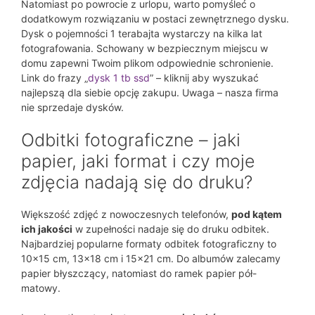
Natomiast po powrocie z urlopu, warto pomyśleć o
dodatkowym rozwiązaniu w postaci zewnętrznego dysku.
Dysk o pojemności 1 terabajta wystarczy na kilka lat
fotografowania. Schowany w bezpiecznym miejscu w
domu zapewni Twoim plikom odpowiednie schronienie.
Link do frazy „
dysk 1 tb ssd
” – kliknij aby wyszukać
najlepszą dla siebie opcję zakupu. Uwaga – nasza firma
nie sprzedaje dysków.
Odbitki fotograficzne – jaki
papier, jaki format i czy moje
zdjęcia nadają się do druku?
Większość zdjęć z nowoczesnych telefonów,
pod kątem
ich jakości
w zupełności nadaje się do druku odbitek.
Najbardziej popularne formaty odbitek fotograficzny to
10×15 cm, 13×18 cm i 15×21 cm. Do albumów zalecamy
papier błyszczący, natomiast do ramek papier pół-
matowy.