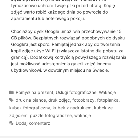
tymczasowo uchroni Twoje pliki przed utratą. Kopię
zdjęć warto robić każdego dnia po powrocie do
apartamentu lub hotelowego pokoju.
Chociażby dysk Google umożliwia przechowywanie 15
GB plików. Bezpłatnych rozwiązań podobnych do dysku
Google’a jest sporo. Pamiętaj jednak aby do tworzenia
kopii zdjęć użyć Wi-Fi (zwłaszcza istotne dla pobytu za
granicą). Dodatkową korzyścią powyższego rozwiązania
jest możliwość udostępnienia galerii zdjęć innemu
użytkownikowi. w dowolnym miejscu na Świecie.
Kategorie
Pomysł na prezent
,
Usługi fotograficzne
,
Wakacje
Tagi
druk na piance
,
druk zdjęć
,
fotoobrazy
,
fotopianka
,
kubek fotograficzny
,
kubek z nadrukiem
,
kubek ze
zdjęciem
,
puzzle fotograficzne
,
wakacje
Dodaj komentarz