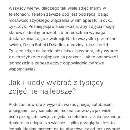
Wszyscy wiemy, dlaczego tak wiele zdjęć mamy w
telefonach. Telefon zawsze pod jest pod ręką, dając
możliwość szybkiego włączenia w nim aparatu…i cyk…
cyk…cyk. Później pojawia się okazja, aby zdjęcia mogły
stanowić idealny prezent lub przedszkole wymaga
dostarczenia zdjęć z wakacji. Na to wszystko przeróżne
święta, Dzień Babci i Dziadka, urodziny, rocznice itd.
Tysiące zdjęć na karcie nie ułatwiają wyboru, aby wybrać
z nich szybko te najlepsze na prezent. Jak to opanować i
jednocześnie zabezpieczyć odpowiednio cyfrowe
wspomnienia?
Jak i kiedy wybrać z tysięcy
zdjęć, te najlepsze?
Podczas powrotu z wyjazdu wakacyjnego, autobusem,
pociągiem, czy samolotem można zauważyć jak wiele
osób przegląda swoje zdjęcia na telefonie z zakończonego
dopiero co urlopu. No właśnie – tylko przegląda. Jest to
jednak idealny moment na to, aby również od razu wybrać