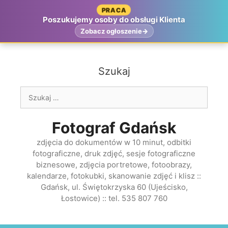
Przejdź
PRACA
do
Poszukujemy osoby do obsługi Klienta
treści
Zobacz ogłoszenie
Szukaj
Szukaj:
Fotograf Gdańsk
zdjęcia do dokumentów w 10 minut, odbitki
fotograficzne, druk zdjęć, sesje fotograficzne
biznesowe, zdjęcia portretowe, fotoobrazy,
kalendarze, fotokubki, skanowanie zdjęć i klisz ::
Gdańsk, ul. Świętokrzyska 60 (Ujeścisko,
Łostowice) :: tel. 535 807 760