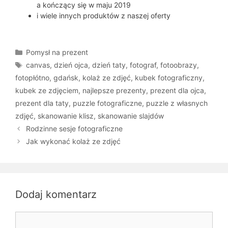
a kończący się w maju 2019
i wiele innych produktów z naszej oferty
Kategorie
Pomysł na prezent
Tagi
canvas
,
dzień ojca
,
dzień taty
,
fotograf
,
fotoobrazy
,
fotopłótno
,
gdańsk
,
kolaż ze zdjęć
,
kubek fotograficzny
,
kubek ze zdjęciem
,
najlepsze prezenty
,
prezent dla ojca
,
prezent dla taty
,
puzzle fotograficzne
,
puzzle z własnych
zdjęć
,
skanowanie klisz
,
skanowanie slajdów
Rodzinne sesje fotograficzne
Jak wykonać kolaż ze zdjęć
Dodaj komentarz
Komentarz