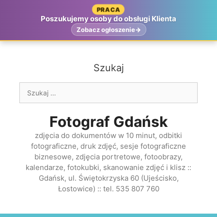
Przejdź
PRACA
do
Poszukujemy osoby do obsługi Klienta
treści
Zobacz ogłoszenie
Szukaj
Szukaj:
Fotograf Gdańsk
zdjęcia do dokumentów w 10 minut, odbitki
fotograficzne, druk zdjęć, sesje fotograficzne
biznesowe, zdjęcia portretowe, fotoobrazy,
kalendarze, fotokubki, skanowanie zdjęć i klisz ::
Gdańsk, ul. Świętokrzyska 60 (Ujeścisko,
Łostowice) :: tel. 535 807 760