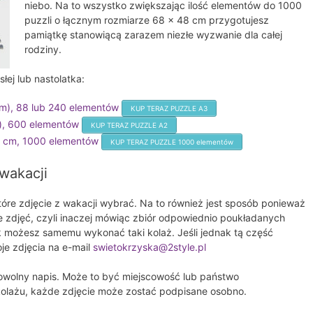
niebo. Na to wszystko zwiększając ilość elementów do 1000
puzzli o łącznym rozmiarze 68 x 48 cm przygotujesz
pamiątkę stanowiącą zarazem niezłe wyzwanie dla całej
rodziny.
łej lub nastolatka:
cm), 88 lub 240 elementów
KUP TERAZ PUZZLE A3
m), 600 elementów
KUP TERAZ PUZZLE A2
48 cm, 1000 elementów
KUP TERAZ PUZZLE 1000 elementów
wakacji
tóre zdjęcie z wakacji wybrać. Na to również jest sposób ponieważ
 zdjęć, czyli inaczej mówiąc zbiór odpowiednio poukładanych
możesz samemu wykonać taki kolaż. Jeśli jednak tą część
je zdjęcia na e-mail
swietokrzyska@2style.pl
dowolny napis. Może to być miejscowość lub państwo
kolażu, każde zdjęcie może zostać podpisane osobno.