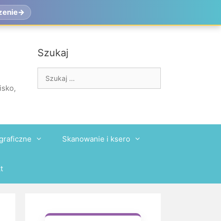
zenie
Szukaj
Szukaj:
isko,
graficzne
Skanowanie i ksero
t