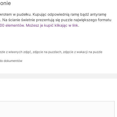
lonie
wrotem w pudełku. Kupując odpowiednią ramę bądź antyramę
. Na ścianie świetnie prezentują się puzzle największego formatu
0 elementów. Możesz je kupić klikając w link
.
zzle z własnych zdjęć
,
zdjęcie na puzzlach
,
zdjęcie z wakacji na puzzle
 do dokumentów