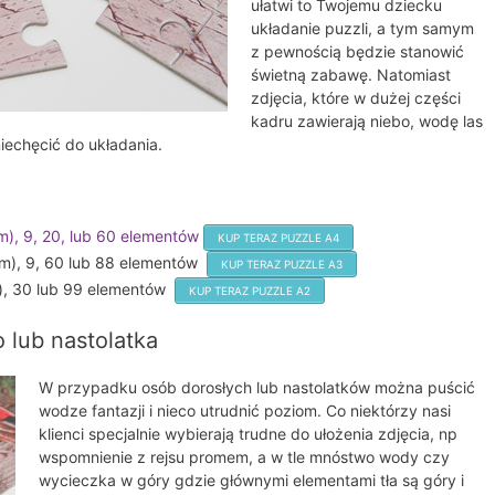
ułatwi to Twojemu dziecku
układanie puzzli, a tym samym
z pewnością będzie stanowić
świetną zabawę. Natomiast
zdjęcia, które w dużej części
kadru zawierają niebo, wodę las
iechęcić do układania.
m), 9, 20, lub 60 elementów
KUP TERAZ PUZZLE A4
cm), 9, 60 lub 88 elementów
KUP TERAZ PUZZLE A3
m), 30 lub 99 elementów
KUP TERAZ PUZZLE A2
 lub nastolatka
W przypadku osób dorosłych lub nastolatków można puścić
wodze fantazji i nieco utrudnić poziom. Co niektórzy nasi
klienci specjalnie wybierają trudne do ułożenia zdjęcia, np
wspomnienie z rejsu promem, a w tle mnóstwo wody czy
wycieczka w góry gdzie głównymi elementami tła są góry i