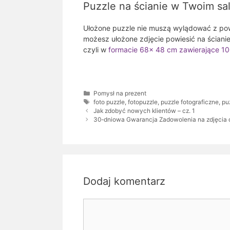
Puzzle na ścianie w Twoim sa
Ułożone puzzle nie muszą wylądować z po
możesz ułożone zdjęcie powiesić na ścianie
czyli w
formacie 68x 48 cm zawierające 100
Kategorie
Pomysł na prezent
Tagi
foto puzzle
,
fotopuzzle
,
puzzle fotograficzne
,
pu
Jak zdobyć nowych klientów – cz. 1
30-dniowa Gwarancja Zadowolenia na zdjęcia
Dodaj komentarz
Komentarz