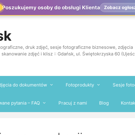
Poszukujemy osoby do obsługi Klienta
Zobacz ogłos
sk
ograficzne, druk zdjęć, sesje fotograficzne biznesowe, zdjęcia
 skanowanie zdjęć i klisz :: Gdańsk, ul. Świętokrzyska 60 (Ujeśc
djęcia do dokumentów
Fotoprodukty
Sesje foto
wane pytania – FAQ
Pracuj z nami
Blog
Kontak