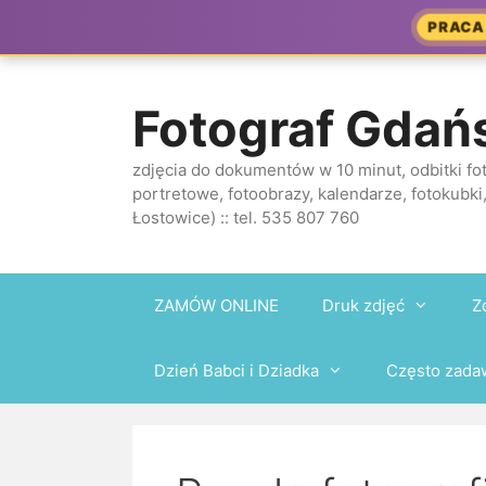
Przejdź
PRACA
do
treści
Fotograf Gdań
zdjęcia do dokumentów w 10 minut, odbitki fot
portretowe, fotoobrazy, kalendarze, fotokubki,
Łostowice) :: tel. 535 807 760
ZAMÓW ONLINE
Druk zdjęć
Z
Dzień Babci i Dziadka
Często zada