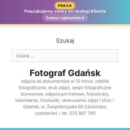
Przejdź
PRACA
do
Poszukujemy osoby do obsługi Klienta
treści
Zobacz ogłoszenie
Szukaj
Szukaj:
Fotograf Gdańsk
zdjęcia do dokumentów w 10 minut, odbitki
fotograficzne, druk zdjęć, sesje fotograficzne
biznesowe, zdjęcia portretowe, fotoobrazy,
kalendarze, fotokubki, skanowanie zdjęć i klisz ::
Gdańsk, ul. Świętokrzyska 60 (Ujeścisko,
Łostowice) :: tel. 535 807 760