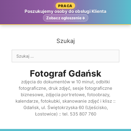
Przejdź
PRACA
do
Poszukujemy osoby do obsługi Klienta
treści
Zobacz ogłoszenie
Szukaj
Szukaj:
Fotograf Gdańsk
zdjęcia do dokumentów w 10 minut, odbitki
fotograficzne, druk zdjęć, sesje fotograficzne
biznesowe, zdjęcia portretowe, fotoobrazy,
kalendarze, fotokubki, skanowanie zdjęć i klisz ::
Gdańsk, ul. Świętokrzyska 60 (Ujeścisko,
Łostowice) :: tel. 535 807 760