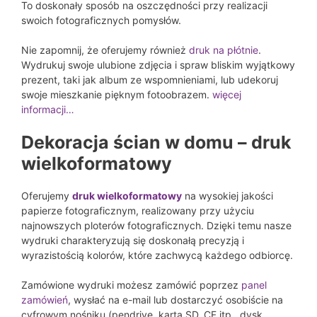
To doskonały sposób na oszczędności przy realizacji
swoich fotograficznych pomysłów.
Nie zapomnij, że oferujemy również
druk na płótnie
.
Wydrukuj swoje ulubione zdjęcia i spraw bliskim wyjątkowy
prezent, taki jak album ze wspomnieniami, lub udekoruj
swoje mieszkanie pięknym fotoobrazem.
więcej
informacji…
Dekoracja ścian w domu – druk
wielkoformatowy
Oferujemy
druk wielkoformatowy
na wysokiej jakości
papierze fotograficznym, realizowany przy użyciu
najnowszych ploterów fotograficznych. Dzięki temu nasze
wydruki charakteryzują się doskonałą precyzją i
wyrazistością kolorów, które zachwycą każdego odbiorcę.
Zamówione wydruki możesz zamówić poprzez
panel
zamówień
, wysłać na e-mail lub dostarczyć osobiście na
cyfrowym nośniku (pendrive, karta SD, CF itp., dysk