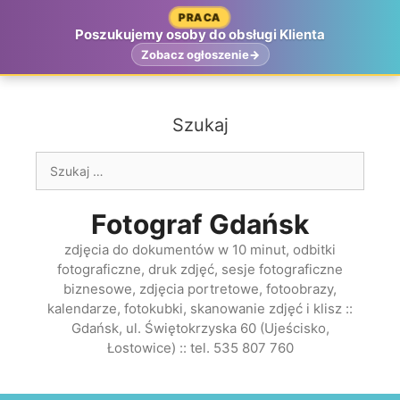
Przejdź
PRACA
do
Poszukujemy osoby do obsługi Klienta
treści
Zobacz ogłoszenie
Szukaj
Szukaj:
Fotograf Gdańsk
zdjęcia do dokumentów w 10 minut, odbitki
fotograficzne, druk zdjęć, sesje fotograficzne
biznesowe, zdjęcia portretowe, fotoobrazy,
kalendarze, fotokubki, skanowanie zdjęć i klisz ::
Gdańsk, ul. Świętokrzyska 60 (Ujeścisko,
Łostowice) :: tel. 535 807 760