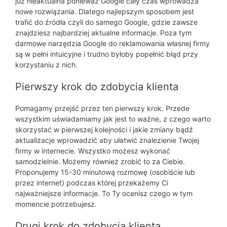
już nieaktualna ponieważ Google cały czas wprowadza
nowe rozwiązania. Dlatego najlepszym sposobem jest
trafić do źródła czyli do samego Google, gdzie zawsze
znajdziesz najbardziej aktualne informacje. Poza tym
darmowe narzędzia Google do reklamowania własnej firmy
są w pełni intuicyjne i trudno byłoby popełnić błąd przy
korzystaniu z nich.
Pierwszy krok do zdobycia klienta
Pomagamy przejść przez ten pierwszy krok. Przede
wszystkim uświadamiamy jak jest to ważne, z czego warto
skorzystać w pierwszej kolejności i jakie zmiany bądź
aktualizacje wprowadzić aby ułatwić znalezienie Twojej
firmy w internecie. Wszystko możesz wykonać
samodzielnie. Możemy również zrobić to za Ciebie.
Proponujemy 15-30 minutową rozmowę (osobiście lub
przez internet) podczas której przekażemy Ci
najważniejsze informacje. To Ty ocenisz czego w tym
momencie potrzebujesz.
Drugi krok do zdobycia klienta