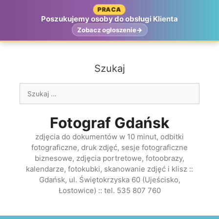
Przejdź
PRACA
do
Poszukujemy osoby do obsługi Klienta
treści
Zobacz ogłoszenie
Szukaj
Szukaj:
Fotograf Gdańsk
zdjęcia do dokumentów w 10 minut, odbitki
fotograficzne, druk zdjęć, sesje fotograficzne
biznesowe, zdjęcia portretowe, fotoobrazy,
kalendarze, fotokubki, skanowanie zdjęć i klisz ::
Gdańsk, ul. Świętokrzyska 60 (Ujeścisko,
Łostowice) :: tel. 535 807 760