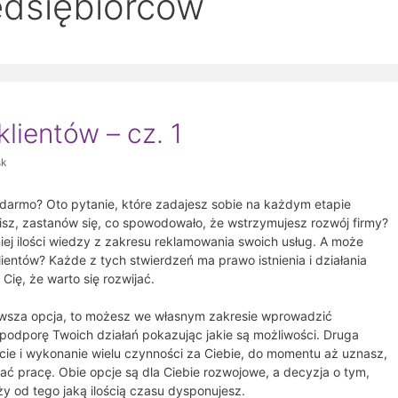
edsiębiorców
lientów – cz. 1
sk
darmo? Oto pytanie, które zadajesz sobie na każdym etapie
obisz, zastanów się, co spowodowało, że wstrzymujesz rozwój firmy?
iej ilości wiedzy z zakresu reklamowania swoich usług. A może
klientów? Każde z tych stwierdzeń ma prawo istnienia i działania
Cię, że warto się rozwijać.
erwsza opcja, to możesz we własnym zakresie wprowadzić
podporę Twoich działań pokazując jakie są możliwości. Druga
ie i wykonanie wielu czynności za Ciebie, do momentu aż uznasz,
ć pracę. Obie opcje są dla Ciebie rozwojowe, a decyzja o tym,
y od tego jaką ilością czasu dysponujesz.