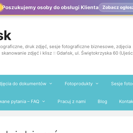
Poszukujemy osoby do obsługi Klienta
Zobacz ogłos
sk
ograficzne, druk zdjęć, sesje fotograficzne biznesowe, zdjęcia
 skanowanie zdjęć i klisz :: Gdańsk, ul. Świętokrzyska 60 (Ujeśc
djęcia do dokumentów
Fotoprodukty
Sesje foto
wane pytania – FAQ
Pracuj z nami
Blog
Kontak