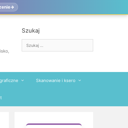
zenie
Szukaj
Szukaj:
isko,
graficzne
Skanowanie i ksero
t