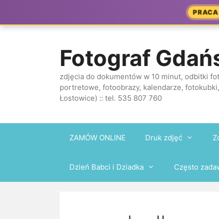
Przejdź
PRACA
do
treści
Fotograf Gdań
zdjęcia do dokumentów w 10 minut, odbitki fot
portretowe, fotoobrazy, kalendarze, fotokubki,
Łostowice) :: tel. 535 807 760
ZAMÓW ONLINE
Druk zdjęć
Z
Dzień Babci i Dziadka
Często zada