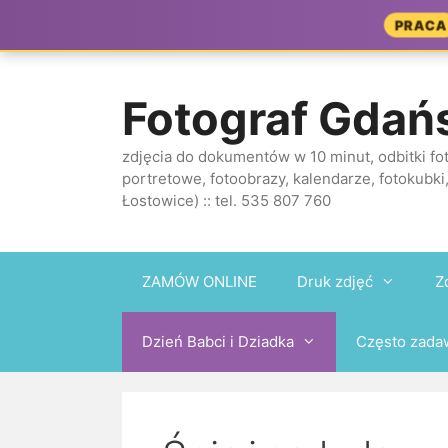
Przejdź
PRACA
do
treści
Fotograf Gdań
zdjęcia do dokumentów w 10 minut, odbitki fot
portretowe, fotoobrazy, kalendarze, fotokubki,
Łostowice) :: tel. 535 807 760
ZAMÓW ONLINE
Druk zdjęć
Z
Dzień Babci i Dziadka
Często zada