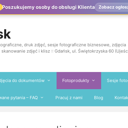
Poszukujemy osoby do obsługi Klienta
Zobacz ogłos
sk
ograficzne, druk zdjęć, sesje fotograficzne biznesowe, zdjęcia
 skanowanie zdjęć i klisz :: Gdańsk, ul. Świętokrzyska 60 (Ujeśc
djęcia do dokumentów
Fotoprodukty
Sesje foto
wane pytania – FAQ
Pracuj z nami
Blog
Kontak