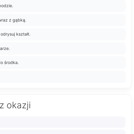
podzie.
 wraz z gąbką.
odrysuj kształt.
arze.
do środka.
z okazji