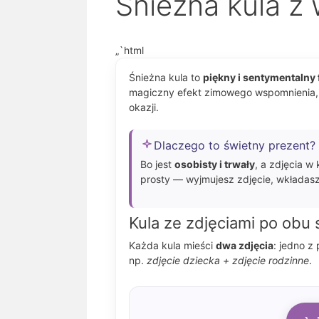
Śnieżna kula z
„`html
Śnieżna kula to
piękny i sentymentalny
magiczny efekt zimowego wspomnienia, k
okazji.
Dlaczego to świetny prezent?
Bo jest
osobisty i trwały
, a zdjęcia w
prosty — wyjmujesz zdjęcie, wkładas
Kula ze zdjęciami po obu 
Każda kula mieści
dwa zdjęcia
: jedno z
np.
zdjęcie dziecka + zdjęcie rodzinne
.