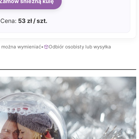
Zamów śnieżną kulę
Cena:
53 zł / szt.
a można wymieniać
•
Odbiór osobisty lub wysyłka