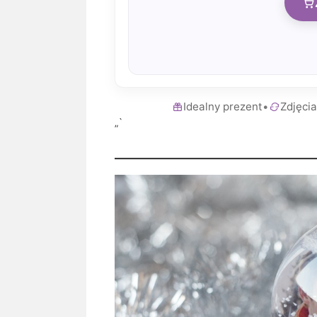
Idealny prezent
•
Zdjęci
„`