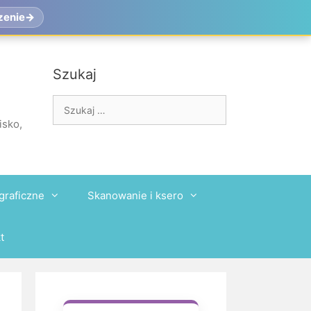
zenie
Szukaj
Szukaj:
isko,
graficzne
Skanowanie i ksero
t