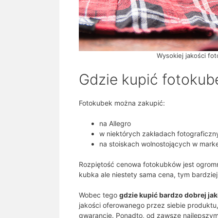
Wysokiej jakości fo
Gdzie kupić fotokub
Fotokubek można zakupić:
na Allegro
w niektórych zakładach fotograficzn
na stoiskach wolnostojących w mark
Rozpiętość cenowa fotokubków jest ogromn
kubka ale niestety sama cena, tym bardziej
Wobec tego
gdzie kupić bardzo dobrej ja
jakości oferowanego przez siebie produktu
gwarancję. Ponadto, od zawsze najlepszym 