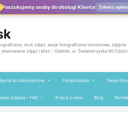
Poszukujemy osoby do obsługi Klienta
Zobacz ogłos
sk
ograficzne, druk zdjęć, sesje fotograficzne biznesowe, zdjęcia
 skanowanie zdjęć i klisz :: Gdańsk, ul. Świętokrzyska 60 (Ujeśc
djęcia do dokumentów
Fotoprodukty
Sesje foto
wane pytania – FAQ
Pracuj z nami
Blog
Kontak