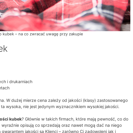
to kubek – na co zwracać uwagę przy zakupie
ek
ych i drukarniach
etach
a. W dużej mierze cena zależy od jakości (klasy) zastosowanego
 ta wysoka, nie jest jedynym wyznacznikiem wysokiej jakości.
kości kubek
? Głównie w takich firmach, które mają pewność, co do
, wyraźnie opisują co sprzedają oraz nawet mogą dać na niego
gwarantem jakości są Klienci – zarówno Ci zadowoleni jak i