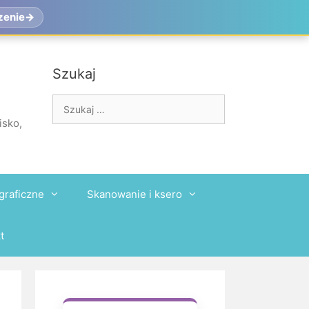
zenie
Szukaj
Szukaj:
isko,
graficzne
Skanowanie i ksero
t