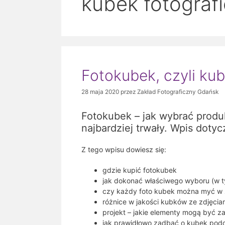
kubek fotograf
Fotokubek, czyli ku
28 maja 2020
przez
Zakład Fotograficzny Gdańsk
Fotokubek – jak wybrać produk
najbardziej trwały. Wpis doty
Z tego wpisu dowiesz się:
gdzie kupić fotokubek
jak dokonać właściwego wyboru (w 
czy każdy foto kubek można myć w
różnice w jakości kubków ze zdjęcia
projekt – jakie elementy mogą być z
jak prawidłowo zadbać o kubek pod