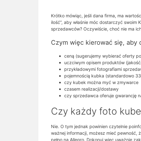
Krótko mówiąc, jeśli dana firma, ma wartoś
ilość”, aby właśnie móc dostarczyć swoim K
sprzedawców? Oczywiście, choć nie ma ich
Czym więc kierować się, aby
ceną (sugerujemy wybierać oferty po
uczciwym opisem produktów (jakość/
przykładowymi fotografiami sprzed
pojemnością kubka (standardowo 33
czy kubek można myć w zmywarce
czasem realizacji/dostawy
czy sprzedawca oferuje gwarancję n
Czy każdy foto kub
Nie. O tym jednak powinien czytelnie poinf
ważnej informacji, możesz mieć pewność, że 
pełno na Allegro. Dokonuj więc uważnie za