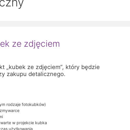
iczny
bek ze zdjęciem
t „kubek ze zdjęciem”, który będzie
czy zakupu detalicznego.
tym rodzaje fotokubków)
 zmywarce
mi
awarte w projekcie kubka
czas użytkowania