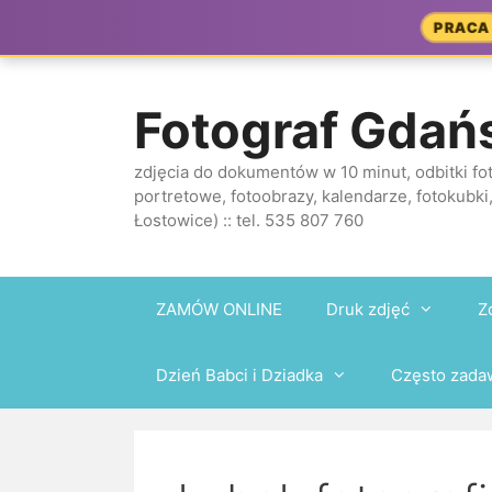
Przejdź
PRACA
do
treści
Fotograf Gdań
zdjęcia do dokumentów w 10 minut, odbitki fot
portretowe, fotoobrazy, kalendarze, fotokubki,
Łostowice) :: tel. 535 807 760
ZAMÓW ONLINE
Druk zdjęć
Z
Dzień Babci i Dziadka
Często zada