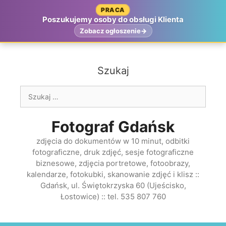
Przejdź
PRACA
do
Poszukujemy osoby do obsługi Klienta
treści
Zobacz ogłoszenie
Szukaj
Szukaj:
Fotograf Gdańsk
zdjęcia do dokumentów w 10 minut, odbitki
fotograficzne, druk zdjęć, sesje fotograficzne
biznesowe, zdjęcia portretowe, fotoobrazy,
kalendarze, fotokubki, skanowanie zdjęć i klisz ::
Gdańsk, ul. Świętokrzyska 60 (Ujeścisko,
Łostowice) :: tel. 535 807 760