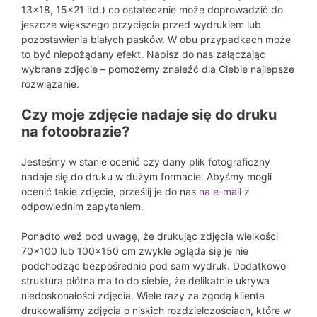
13×18, 15×21 itd.) co ostatecznie może doprowadzić do
jeszcze większego przycięcia przed wydrukiem lub
pozostawienia białych pasków. W obu przypadkach może
to być niepożądany efekt. Napisz do nas załączając
wybrane zdjęcie – pomożemy znaleźć dla Ciebie najlepsze
rozwiązanie.
Czy moje zdjęcie nadaje się do druku
na fotoobrazie?
Jesteśmy w stanie ocenić czy dany plik fotograficzny
nadaje się do druku w dużym formacie. Abyśmy mogli
ocenić takie zdjęcie, prześlij je do nas
na e-mail
z
odpowiednim zapytaniem.
Ponadto weź pod uwagę, że drukując zdjęcia wielkości
70×100 lub 100×150 cm zwykle ogląda się je nie
podchodząc bezpośrednio pod sam wydruk. Dodatkowo
struktura płótna ma to do siebie, że delikatnie ukrywa
niedoskonałości zdjęcia. Wiele razy za zgodą klienta
drukowaliśmy zdjęcia o niskich rozdzielczościach, które w