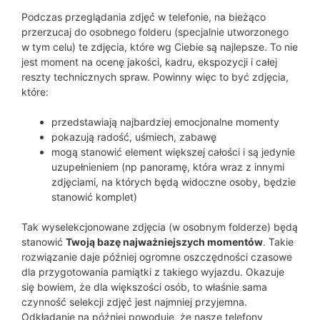
Podczas przeglądania zdjęć w telefonie, na bieżąco
przerzucaj do osobnego folderu (specjalnie utworzonego
w tym celu) te zdjęcia, które wg Ciebie są najlepsze. To nie
jest moment na ocenę jakości, kadru, ekspozycji i całej
reszty technicznych spraw. Powinny więc to być zdjęcia,
które:
przedstawiają najbardziej emocjonalne momenty
pokazują radość, uśmiech, zabawę
mogą stanowić element większej całości i są jedynie
uzupełnieniem (np panoramę, która wraz z innymi
zdjęciami, na których będą widoczne osoby, będzie
stanowić komplet)
Tak wyselekcjonowane zdjęcia (w osobnym folderze) będą
stanowić
Twoją bazę najważniejszych momentów
. Takie
rozwiązanie daje później ogromne oszczędności czasowe
dla przygotowania pamiątki z takiego wyjazdu. Okazuje
się bowiem, że dla większości osób, to właśnie sama
czynność selekcji zdjęć jest najmniej przyjemna.
Odkładanie na później powoduje, że nasze telefony