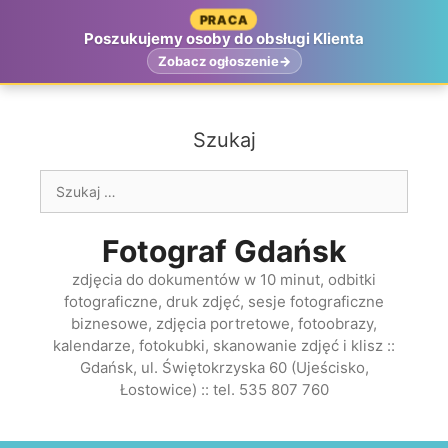
Przejdź
PRACA
do
Poszukujemy osoby do obsługi Klienta
treści
Zobacz ogłoszenie
Szukaj
Szukaj:
Fotograf Gdańsk
zdjęcia do dokumentów w 10 minut, odbitki
fotograficzne, druk zdjęć, sesje fotograficzne
biznesowe, zdjęcia portretowe, fotoobrazy,
kalendarze, fotokubki, skanowanie zdjęć i klisz ::
Gdańsk, ul. Świętokrzyska 60 (Ujeścisko,
Łostowice) :: tel. 535 807 760