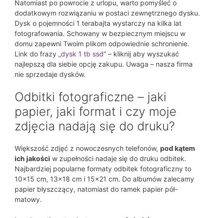
Natomiast po powrocie z urlopu, warto pomyśleć o
dodatkowym rozwiązaniu w postaci zewnętrznego dysku.
Dysk o pojemności 1 terabajta wystarczy na kilka lat
fotografowania. Schowany w bezpiecznym miejscu w
domu zapewni Twoim plikom odpowiednie schronienie.
Link do frazy „
dysk 1 tb ssd
” – kliknij aby wyszukać
najlepszą dla siebie opcję zakupu. Uwaga – nasza firma
nie sprzedaje dysków.
Odbitki fotograficzne – jaki
papier, jaki format i czy moje
zdjęcia nadają się do druku?
Większość zdjęć z nowoczesnych telefonów,
pod kątem
ich jakości
w zupełności nadaje się do druku odbitek.
Najbardziej popularne formaty odbitek fotograficzny to
10×15 cm, 13×18 cm i 15×21 cm. Do albumów zalecamy
papier błyszczący, natomiast do ramek papier pół-
matowy.