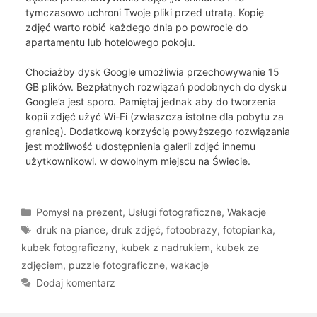
tymczasowo uchroni Twoje pliki przed utratą. Kopię
zdjęć warto robić każdego dnia po powrocie do
apartamentu lub hotelowego pokoju.
Chociażby dysk Google umożliwia przechowywanie 15
GB plików. Bezpłatnych rozwiązań podobnych do dysku
Google’a jest sporo. Pamiętaj jednak aby do tworzenia
kopii zdjęć użyć Wi-Fi (zwłaszcza istotne dla pobytu za
granicą). Dodatkową korzyścią powyższego rozwiązania
jest możliwość udostępnienia galerii zdjęć innemu
użytkownikowi. w dowolnym miejscu na Świecie.
Kategorie
Pomysł na prezent
,
Usługi fotograficzne
,
Wakacje
Tagi
druk na piance
,
druk zdjęć
,
fotoobrazy
,
fotopianka
,
kubek fotograficzny
,
kubek z nadrukiem
,
kubek ze
zdjęciem
,
puzzle fotograficzne
,
wakacje
Dodaj komentarz