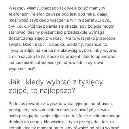
Wszyscy wiemy, dlaczego tak wiele zdjęć mamy w
telefonach. Telefon zawsze pod jest pod ręką, dając
możliwość szybkiego włączenia w nim aparatu…i cyk…
cyk…cyk. Później pojawia się okazja, aby zdjęcia mogły
stanowić idealny prezent lub przedszkole wymaga
dostarczenia zdjęć z wakacji. Na to wszystko przeróżne
święta, Dzień Babci i Dziadka, urodziny, rocznice itd.
Tysiące zdjęć na karcie nie ułatwiają wyboru, aby wybrać
z nich szybko te najlepsze na prezent. Jak to opanować i
jednocześnie zabezpieczyć odpowiednio cyfrowe
wspomnienia?
Jak i kiedy wybrać z tysięcy
zdjęć, te najlepsze?
Podczas powrotu z wyjazdu wakacyjnego, autobusem,
pociągiem, czy samolotem można zauważyć jak wiele
osób przegląda swoje zdjęcia na telefonie z zakończonego
dopiero co urlopu. No właśnie – tylko przegląda. Jest to
jednak idealny moment na to, aby również od razu wybrać