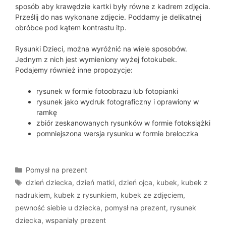
sposób aby krawędzie kartki były równe z kadrem zdjęcia.
Prześlij do nas wykonane zdjęcie. Poddamy je delikatnej
obróbce pod kątem kontrastu itp.
Rysunki Dzieci, można wyróżnić na wiele sposobów.
Jednym z nich jest wymieniony wyżej fotokubek.
Podajemy również inne propozycje:
rysunek w formie fotoobrazu lub fotopianki
rysunek jako wydruk fotograficzny i oprawiony w
ramkę
zbiór zeskanowanych rysunków w formie fotoksiążki
pomniejszona wersja rysunku w formie breloczka
Kategorie
Pomysł na prezent
Tagi
dzień dziecka
,
dzień matki
,
dzień ojca
,
kubek
,
kubek z
nadrukiem
,
kubek z rysunkiem
,
kubek ze zdjęciem
,
pewność siebie u dziecka
,
pomysł na prezent
,
rysunek
dziecka
,
wspaniały prezent