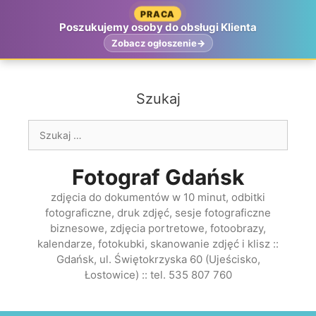
Przejdź
PRACA
do
Poszukujemy osoby do obsługi Klienta
treści
Zobacz ogłoszenie
Szukaj
Szukaj:
Fotograf Gdańsk
zdjęcia do dokumentów w 10 minut, odbitki
fotograficzne, druk zdjęć, sesje fotograficzne
biznesowe, zdjęcia portretowe, fotoobrazy,
kalendarze, fotokubki, skanowanie zdjęć i klisz ::
Gdańsk, ul. Świętokrzyska 60 (Ujeścisko,
Łostowice) :: tel. 535 807 760