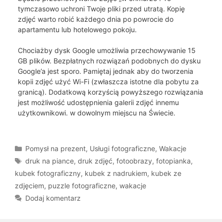
tymczasowo uchroni Twoje pliki przed utratą. Kopię
zdjęć warto robić każdego dnia po powrocie do
apartamentu lub hotelowego pokoju.
Chociażby dysk Google umożliwia przechowywanie 15
GB plików. Bezpłatnych rozwiązań podobnych do dysku
Google’a jest sporo. Pamiętaj jednak aby do tworzenia
kopii zdjęć użyć Wi-Fi (zwłaszcza istotne dla pobytu za
granicą). Dodatkową korzyścią powyższego rozwiązania
jest możliwość udostępnienia galerii zdjęć innemu
użytkownikowi. w dowolnym miejscu na Świecie.
Kategorie
Pomysł na prezent
,
Usługi fotograficzne
,
Wakacje
Tagi
druk na piance
,
druk zdjęć
,
fotoobrazy
,
fotopianka
,
kubek fotograficzny
,
kubek z nadrukiem
,
kubek ze
zdjęciem
,
puzzle fotograficzne
,
wakacje
Dodaj komentarz