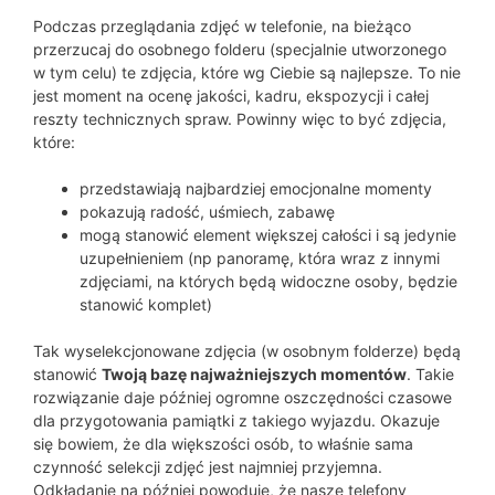
Podczas przeglądania zdjęć w telefonie, na bieżąco
przerzucaj do osobnego folderu (specjalnie utworzonego
w tym celu) te zdjęcia, które wg Ciebie są najlepsze. To nie
jest moment na ocenę jakości, kadru, ekspozycji i całej
reszty technicznych spraw. Powinny więc to być zdjęcia,
które:
przedstawiają najbardziej emocjonalne momenty
pokazują radość, uśmiech, zabawę
mogą stanowić element większej całości i są jedynie
uzupełnieniem (np panoramę, która wraz z innymi
zdjęciami, na których będą widoczne osoby, będzie
stanowić komplet)
Tak wyselekcjonowane zdjęcia (w osobnym folderze) będą
stanowić
Twoją bazę najważniejszych momentów
. Takie
rozwiązanie daje później ogromne oszczędności czasowe
dla przygotowania pamiątki z takiego wyjazdu. Okazuje
się bowiem, że dla większości osób, to właśnie sama
czynność selekcji zdjęć jest najmniej przyjemna.
Odkładanie na później powoduje, że nasze telefony