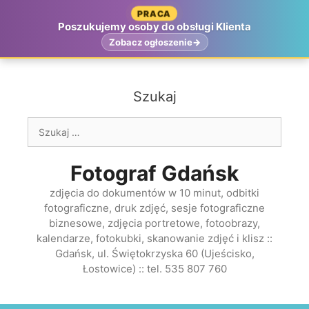
Przejdź
PRACA
do
Poszukujemy osoby do obsługi Klienta
treści
Zobacz ogłoszenie
Szukaj
Szukaj:
Fotograf Gdańsk
zdjęcia do dokumentów w 10 minut, odbitki
fotograficzne, druk zdjęć, sesje fotograficzne
biznesowe, zdjęcia portretowe, fotoobrazy,
kalendarze, fotokubki, skanowanie zdjęć i klisz ::
Gdańsk, ul. Świętokrzyska 60 (Ujeścisko,
Łostowice) :: tel. 535 807 760