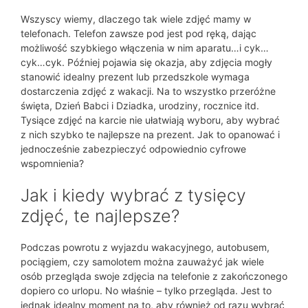
Wszyscy wiemy, dlaczego tak wiele zdjęć mamy w
telefonach. Telefon zawsze pod jest pod ręką, dając
możliwość szybkiego włączenia w nim aparatu…i cyk…
cyk…cyk. Później pojawia się okazja, aby zdjęcia mogły
stanowić idealny prezent lub przedszkole wymaga
dostarczenia zdjęć z wakacji. Na to wszystko przeróżne
święta, Dzień Babci i Dziadka, urodziny, rocznice itd.
Tysiące zdjęć na karcie nie ułatwiają wyboru, aby wybrać
z nich szybko te najlepsze na prezent. Jak to opanować i
jednocześnie zabezpieczyć odpowiednio cyfrowe
wspomnienia?
Jak i kiedy wybrać z tysięcy
zdjęć, te najlepsze?
Podczas powrotu z wyjazdu wakacyjnego, autobusem,
pociągiem, czy samolotem można zauważyć jak wiele
osób przegląda swoje zdjęcia na telefonie z zakończonego
dopiero co urlopu. No właśnie – tylko przegląda. Jest to
jednak idealny moment na to, aby również od razu wybrać