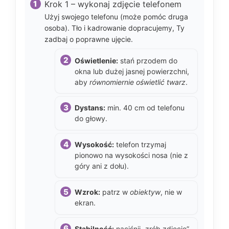
Krok 1 – wykonaj zdjęcie telefonem
Użyj swojego telefonu (może pomóc druga
osoba). Tło i kadrowanie dopracujemy, Ty
zadbaj o poprawne ujęcie.
Oświetlenie:
stań przodem do
okna lub dużej jasnej powierzchni,
aby
równomiernie oświetlić twarz
.
Dystans:
min. 40 cm od telefonu
do głowy.
Wysokość:
telefon trzymaj
pionowo na wysokości nosa (nie z
góry ani z dołu).
Wzrok:
patrz w
obiektyw
, nie w
ekran.
Stabilność:
naciśnij „zrób zdjęcie”