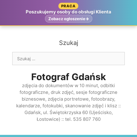
Przejdź
PRACA
do
Poszukujemy osoby do obsługi Klienta
treści
Zobacz ogłoszenie
Szukaj
Szukaj:
Fotograf Gdańsk
zdjęcia do dokumentów w 10 minut, odbitki
fotograficzne, druk zdjęć, sesje fotograficzne
biznesowe, zdjęcia portretowe, fotoobrazy,
kalendarze, fotokubki, skanowanie zdjęć i klisz ::
Gdańsk, ul. Świętokrzyska 60 (Ujeścisko,
Łostowice) :: tel. 535 807 760