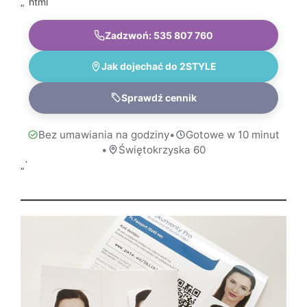
„`html
Zadzwoń: 535 807 760
Jak dojechać do 2STYLE
Sprawdź cennik
Bez umawiania na godziny
•
Gotowe w 10 minut
•
Świętokrzyska 60
„`