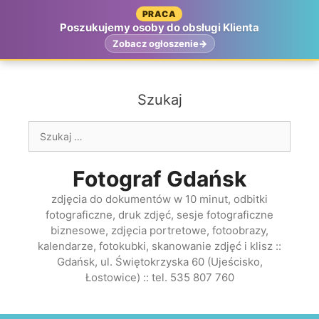
Przejdź
PRACA
do
Poszukujemy osoby do obsługi Klienta
treści
Zobacz ogłoszenie
Szukaj
Szukaj:
Fotograf Gdańsk
zdjęcia do dokumentów w 10 minut, odbitki
fotograficzne, druk zdjęć, sesje fotograficzne
biznesowe, zdjęcia portretowe, fotoobrazy,
kalendarze, fotokubki, skanowanie zdjęć i klisz ::
Gdańsk, ul. Świętokrzyska 60 (Ujeścisko,
Łostowice) :: tel. 535 807 760