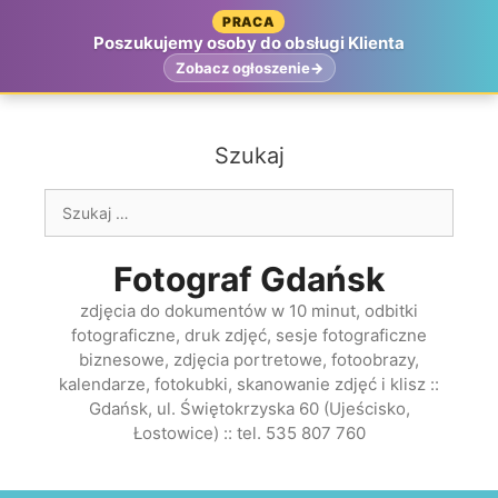
Przejdź
PRACA
do
Poszukujemy osoby do obsługi Klienta
treści
Zobacz ogłoszenie
Szukaj
Szukaj:
Fotograf Gdańsk
zdjęcia do dokumentów w 10 minut, odbitki
fotograficzne, druk zdjęć, sesje fotograficzne
biznesowe, zdjęcia portretowe, fotoobrazy,
kalendarze, fotokubki, skanowanie zdjęć i klisz ::
Gdańsk, ul. Świętokrzyska 60 (Ujeścisko,
Łostowice) :: tel. 535 807 760