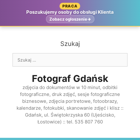
Przejdź
PRACA
do
Poszukujemy osoby do obsługi Klienta
treści
Zobacz ogłoszenie
Szukaj
Szukaj:
Fotograf Gdańsk
zdjęcia do dokumentów w 10 minut, odbitki
fotograficzne, druk zdjęć, sesje fotograficzne
biznesowe, zdjęcia portretowe, fotoobrazy,
kalendarze, fotokubki, skanowanie zdjęć i klisz ::
Gdańsk, ul. Świętokrzyska 60 (Ujeścisko,
Łostowice) :: tel. 535 807 760