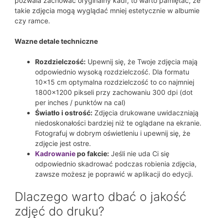
pozwala zachować oryginalny kadr, to warto pamiętać, że
takie zdjęcia mogą wyglądać mniej estetycznie w albumie
czy ramce.
Wazne detale techniczne
Rozdzielczość:
Upewnij się, że Twoje zdjęcia mają
odpowiednio wysoką rozdzielczość. Dla formatu
10×15 cm optymalna rozdzielczość to co najmniej
1800×1200 pikseli przy zachowaniu 300 dpi (dot
per inches / punktów na cal)
Światło i ostrość:
Zdjęcia drukowane uwidaczniają
niedoskonałości bardziej niż te oglądane na ekranie.
Fotografuj w dobrym oświetleniu i upewnij się, że
zdjęcie jest ostre.
Kadrowanie
po fakcie:
Jeśli nie uda Ci się
odpowiednio skadrować podczas robienia zdjęcia,
zawsze możesz je poprawić w aplikacji do edycji.
Dlaczego warto dbać o jakość
zdjęć do druku?