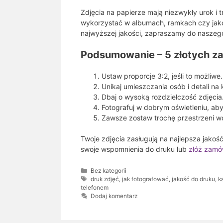
Zdjęcia na papierze mają niezwykły urok i tr
wykorzystać w albumach, ramkach czy jako
najwyższej jakości, zapraszamy do nasze
Podsumowanie – 5 złotych za
Ustaw proporcje 3:2, jeśli to możliwe.
Unikaj umieszczania osób i detali na
Dbaj o wysoką rozdzielczość zdjęcia
Fotografuj w dobrym oświetleniu, ab
Zawsze zostaw trochę przestrzeni w
Twoje zdjęcia zasługują na najlepsza jako
swoje wspomnienia do druku lub
złóż zamów
Kategorie
Bez kategorii
Tagi
druk zdjęć
,
jak fotografować
,
jakość do druku
,
k
telefonem
Dodaj komentarz