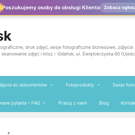
Poszukujemy osoby do obsługi Klienta
Zobacz ogłos
sk
ograficzne, druk zdjęć, sesje fotograficzne biznesowe, zdjęcia
 skanowanie zdjęć i klisz :: Gdańsk, ul. Świętokrzyska 60 (Ujeśc
djęcia do dokumentów
Fotoprodukty
Sesje foto
wane pytania – FAQ
Pracuj z nami
Blog
Kontak