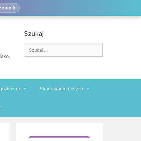
zenie
Szukaj
Szukaj:
isko,
graficzne
Skanowanie i ksero
t