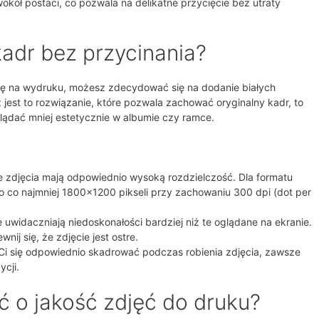
kół postaci, co pozwala na delikatne przycięcie bez utraty
adr bez przycinania?
o się na wydruku, możesz zdecydować się na dodanie białych
 jest to rozwiązanie, które pozwala zachować oryginalny kadr, to
lądać mniej estetycznie w albumie czy ramce.
e zdjęcia mają odpowiednio wysoką rozdzielczość. Dla formatu
 co najmniej 1800×1200 pikseli przy zachowaniu 300 dpi (dot per
uwidaczniają niedoskonałości bardziej niż te oglądane na ekranie.
nij się, że zdjęcie jest ostre.
 Ci się odpowiednio skadrować podczas robienia zdjęcia, zawsze
ycji.
 o jakość zdjęć do druku?