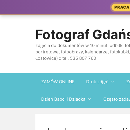
Przejdź
PRACA
do
treści
Fotograf Gdań
zdjęcia do dokumentów w 10 minut, odbitki fot
portretowe, fotoobrazy, kalendarze, fotokubki,
Łostowice) :: tel. 535 807 760
ZAMÓW ONLINE
Druk zdjęć
Z
Dzień Babci i Dziadka
Często zada