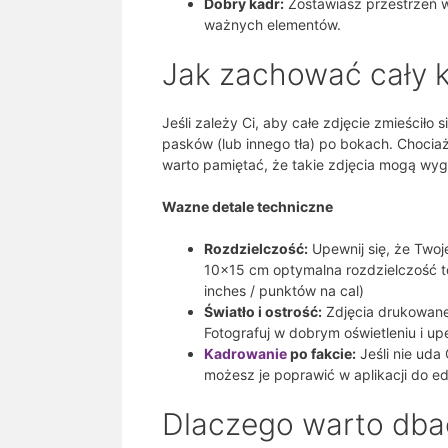
Dobry kadr:
Zostawiasz przestrzeń wo
ważnych elementów.
Jak zachować cały k
Jeśli zależy Ci, aby całe zdjęcie zmieścił
pasków (lub innego tła) po bokach. Chociaż
warto pamiętać, że takie zdjęcia mogą wyg
Wazne detale techniczne
Rozdzielczość:
Upewnij się, że Twoj
10×15 cm optymalna rozdzielczość to
inches / punktów na cal)
Światło i ostrość:
Zdjęcia drukowane 
Fotografuj w dobrym oświetleniu i upew
Kadrowanie
po fakcie:
Jeśli nie uda
możesz je poprawić w aplikacji do ed
Dlaczego warto dbać