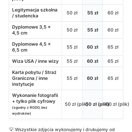
Legitymacja szkolna
50 zł
55 zł
60 zł
/ studencka
Dyplomowe 3,5 ×
50 zł
55 zł
60 zł
4,5 cm
Dyplomowe 4,5 ×
55 zł
60 zł
65 zł
6,5 cm
Wiza USA / inne wizy
55 zł
60 zł
65 zł
Karta pobytu / Straż
Graniczna / inne
55 zł
60 zł
65 zł
instytucje
Wykonanie fotografii
+ tylko plik cyfrowy
50 zł (plik)
50 zł (plik)
50 zł (plik)
(zgodny z RODO, bez
wydruków)
Wszystkie zdjęcia wykonujemy i drukujemy od