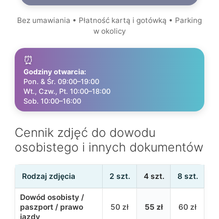
Bez umawiania • Płatność kartą i gotówką • Parking
w okolicy
⏰
Godziny otwarcia:
Pon. & Śr. 09:00–19:00
Wt., Czw., Pt. 10:00–18:00
Sob. 10:00–16:00
Cennik zdjęć do dowodu
osobistego i innych dokumentów
Rodzaj zdjęcia
2 szt.
4 szt.
8 szt.
Dowód osobisty /
paszport / prawo
50 zł
55 zł
60 zł
jazdy