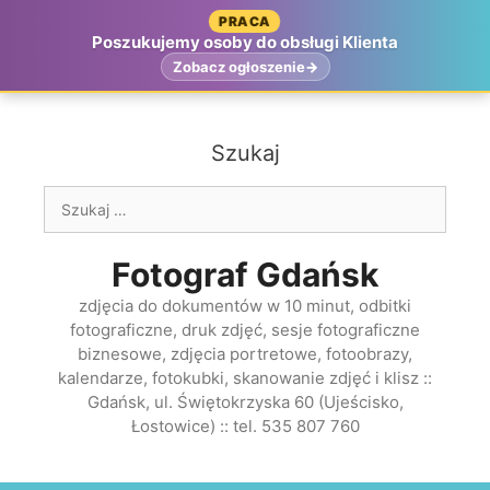
Przejdź
PRACA
do
Poszukujemy osoby do obsługi Klienta
treści
Zobacz ogłoszenie
Szukaj
Szukaj:
Fotograf Gdańsk
zdjęcia do dokumentów w 10 minut, odbitki
fotograficzne, druk zdjęć, sesje fotograficzne
biznesowe, zdjęcia portretowe, fotoobrazy,
kalendarze, fotokubki, skanowanie zdjęć i klisz ::
Gdańsk, ul. Świętokrzyska 60 (Ujeścisko,
Łostowice) :: tel. 535 807 760