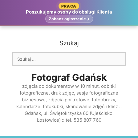
Przejdź
PRACA
do
Poszukujemy osoby do obsługi Klienta
treści
Zobacz ogłoszenie
Szukaj
Szukaj:
Fotograf Gdańsk
zdjęcia do dokumentów w 10 minut, odbitki
fotograficzne, druk zdjęć, sesje fotograficzne
biznesowe, zdjęcia portretowe, fotoobrazy,
kalendarze, fotokubki, skanowanie zdjęć i klisz ::
Gdańsk, ul. Świętokrzyska 60 (Ujeścisko,
Łostowice) :: tel. 535 807 760