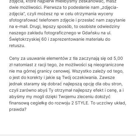
zdjęcia, które najpierw mielibyśmy zeskanować, masz
dwie możliwości. Pierwsza to podesłanie nam „zdjęcia-
zdjęcia”, czyli możesz np w celu otrzymania wyceny
sfotografować telefonem zdjęcie i przesłać nam zapytanie
na e-mail. Drugi, lepszy sposób, to osobiste odwiedziny
naszego zakładu fotograficznego w Gdańsku na ul.
Świętokrzyskiej 60 i zaprezentowanie materiału do
retuszu.
Ceny za usuwanie elementów z tła zaczynają się od 5,00
zł natomiast z racji tego, że możliwości są nieograniczone
nie ma górnej granicy cenowej. Wszystko zależy od tego,
o jest do korekty i jakie są Twój oczekiwania. Zawsze
jednak staramy się dobrać najlepszą opcję dla obu stron,
czyli zarówno abyś Ty otrzymał najlepszy efekt i cenę, a i
abyśmy my mogli dzięki Twojemu zleceniu dołożyć
finansową cegiełkę do rozwoju 2 STYLE. To uczciwy układ,
prawda?