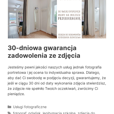
30-dniowa gwarancja
zadowolenia ze zdjęcia
Jesteśmy pewni jakości naszych usług jednak fotografia
portretowa i jej ocena to indywidualna sprawa. Dlatego,
aby dać Ci swobodę w podjęciu decyzji, gwarantujemy, że
jeśli w ciągu 30 dni od daty wykonania zdjęcia stwierdzisz,
że zdjęcie nie spełniło Twoich oczekiwań, zwrócimy Ci
pieniądze.
Kategorie
Usługi fotograficzne
Tagi
fotograf
,
gdańsk
,
legitymacja szkolna
,
zdjęcia do