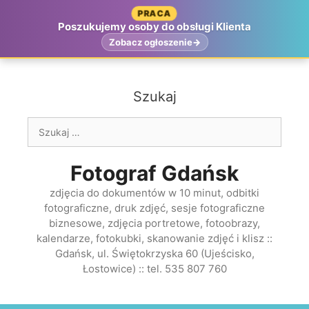
Przejdź
PRACA
do
Poszukujemy osoby do obsługi Klienta
treści
Zobacz ogłoszenie
Szukaj
Szukaj:
Fotograf Gdańsk
zdjęcia do dokumentów w 10 minut, odbitki
fotograficzne, druk zdjęć, sesje fotograficzne
biznesowe, zdjęcia portretowe, fotoobrazy,
kalendarze, fotokubki, skanowanie zdjęć i klisz ::
Gdańsk, ul. Świętokrzyska 60 (Ujeścisko,
Łostowice) :: tel. 535 807 760