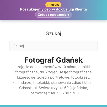
Przejdź
PRACA
do
Poszukujemy osoby do obsługi Klienta
treści
Zobacz ogłoszenie
Szukaj
Szukaj:
Fotograf Gdańsk
zdjęcia do dokumentów w 10 minut, odbitki
fotograficzne, druk zdjęć, sesje fotograficzne
biznesowe, zdjęcia portretowe, fotoobrazy,
kalendarze, fotokubki, skanowanie zdjęć i klisz ::
Gdańsk, ul. Świętokrzyska 60 (Ujeścisko,
Łostowice) :: tel. 535 807 760