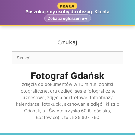
Przejdź
PRACA
do
Poszukujemy osoby do obsługi Klienta
treści
Zobacz ogłoszenie
Szukaj
Szukaj:
Fotograf Gdańsk
zdjęcia do dokumentów w 10 minut, odbitki
fotograficzne, druk zdjęć, sesje fotograficzne
biznesowe, zdjęcia portretowe, fotoobrazy,
kalendarze, fotokubki, skanowanie zdjęć i klisz ::
Gdańsk, ul. Świętokrzyska 60 (Ujeścisko,
Łostowice) :: tel. 535 807 760